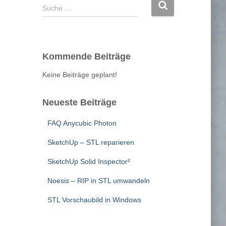
S
Suche …
u
c
h
e
Kommende Beiträge
n
a
Keine Beiträge geplant!
c
h
Neueste Beiträge
:
FAQ Anycubic Photon
SketchUp – STL reparieren
SketchUp Solid Inspector²
Noesis – RIP in STL umwandeln
STL Vorschaubild in Windows