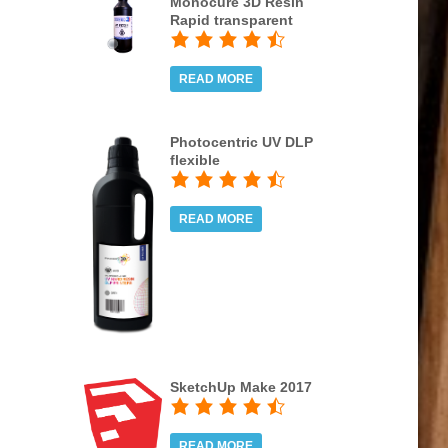
Monocure 3D Resin
Rapid transparent
READ MORE
Photocentric UV DLP
flexible
READ MORE
SketchUp Make 2017
READ MORE