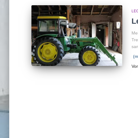
LE
L
Mei
Tre
sam
(m
Vo