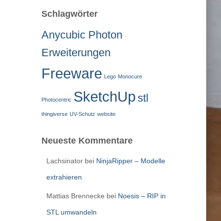
Schlagwörter
Anycubic Photon
Erweiterungen
Freeware
Lego
Monocure
SketchUp
stl
Photocentric
thingiverse
UV-Schutz
website
Neueste Kommentare
Lachsinator
bei
NinjaRipper – Modelle
extrahieren
Mattias Brennecke
bei
Noesis – RIP in
STL umwandeln