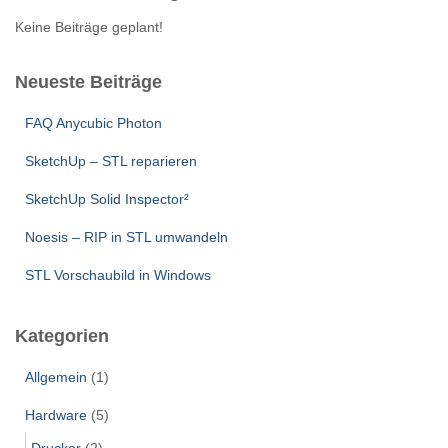
a
Keine Beiträge geplant!
c
h
Neueste Beiträge
:
FAQ Anycubic Photon
SketchUp – STL reparieren
SketchUp Solid Inspector²
Noesis – RIP in STL umwandeln
STL Vorschaubild in Windows
Kategorien
Allgemein
(1)
Hardware
(5)
Drucker
(2)