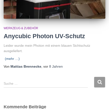
WERKZEUG & ZUBEHÖR
Anycubic Photon UV-Schutz
Leider wurde mein Photon mit einem blauen Sichtschutz
ausgeliefert.
(mehr …)
Von
Mattias Brennecke
, vor
8 Jahren
S
Suche …
u
c
h
e
Kommende Beiträge
n